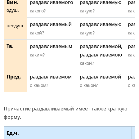
Вин.
раздавливаемого
раздавливаемую
раз
одуш.
какого?
какую?
како
раздавливаемый
раздавливаемую
раз
неодуш.
какой?
какую?
како
Тв.
раздавливаемым
раздавливаемой,
раз
раздавливаемою
каким?
каки
какой?
Пред.
раздавливаемом
раздавливаемой
раз
о каком?
о какой?
о ка
Причастие раздавливаемый имеет также краткую
форму.
Ед.ч.