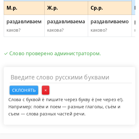
М.р.
Ж.р.
Ср.р.
М
раздавливаем
раздавливаема
раздавливаемо
р
каков?
какова?
каково?
к
✓ Слово проверено администратором.
СКЛОНЯТЬ
×
Слова с буквой ё пишите через букву ё (не через е!).
Например: поём и поем — разные глаголы, съём и
съем — слова разных частей речи.