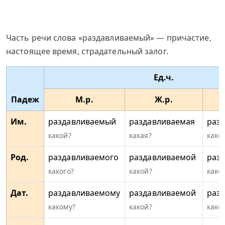
Часть речи слова «раздавливаемый» — причастие,
настоящее время, страдательный залог.
Ед.ч.
Падеж
М.р.
Ж.р.
Им.
раздавливаемый
раздавливаемая
раз
какой?
какая?
како
Род.
раздавливаемого
раздавливаемой
раз
какого?
какой?
како
Дат.
раздавливаемому
раздавливаемой
раз
какому?
какой?
како