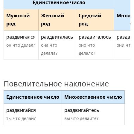
Единственное число
Мужской
Женский
Средний
Множе
род
род
род
ч
раздвигался
раздвигалась
раздвигалось
раздви
он что делал?
она что
оно что
они что
делала?
делало?
Повелительное наклонение
Единственное число
Множественное число
раздвигайся
раздвигайтесь
ты что делай?
вы что делайте?