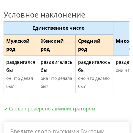
Условное наклонение
Единственное число
Мужской
Женский
Средний
Множе
род
род
род
ч
раздвигался
раздвигалась
раздвигалось
раздви
бы
бы
бы
они что
он что делал
она что делала
оно что делало
бы?
бы?
бы?
✓ Слово проверено администратором.