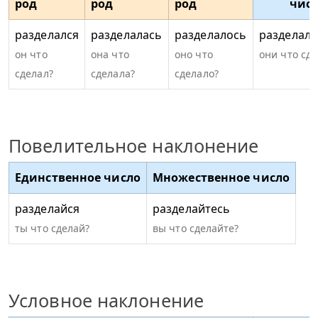
род
род
род
чис
разделался
разделалась
разделалось
разделали
он что
она что
оно что
они что сд
сделал?
сделала?
сделало?
Повелительное наклонение
Единственное число
Множественное число
разделайся
разделайтесь
ты что сделай?
вы что сделайте?
Условное наклонение