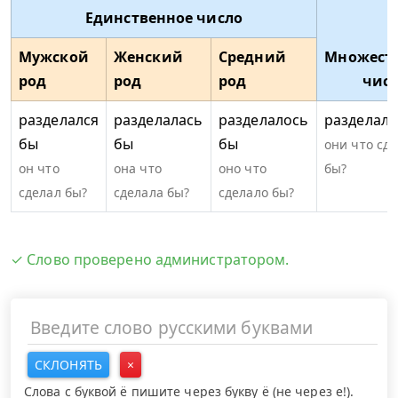
Единственное число
Мужской
Женский
Средний
Множест
род
род
род
чис
разделался
разделалась
разделалось
разделали
бы
бы
бы
они что сд
он что
она что
оно что
бы?
сделал бы?
сделала бы?
сделало бы?
✓ Слово проверено администратором.
СКЛОНЯТЬ
×
Слова с буквой ё пишите через букву ё (не через е!).