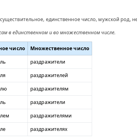
существительное, единственное число, мужской род, н
жам в единственном и во множественном числе.
ное число
Множественное число
ель
раздражители
ля
раздражителей
елю
раздражителям
ель
раздражители
елем
раздражителями
ле
раздражителях