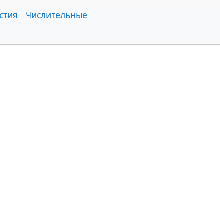
стия
Числительные