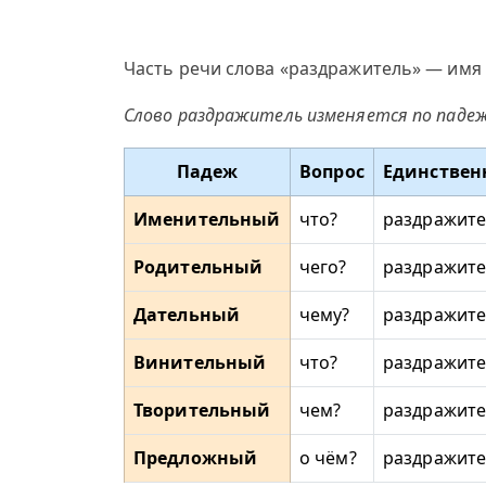
Часть речи слова «раздражитель» — имя 
Слово раздражитель изменяется по паде
Падеж
Вопрос
Единствен
Именительный
что?
раздражит
Родительный
чего?
раздражите
Дательный
чему?
раздражит
Винительный
что?
раздражит
Творительный
чем?
раздражит
Предложный
о чём?
раздражите