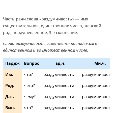
Часть речи слова «раздумчивость» — имя
существительное, единственное число, женский
род, неодушевлённое, 3-е склонение.
Слово раздумчивость изменяется по падежам в
единственном и во множественном числе.
Падеж
Вопрос
Ед.ч.
Мн.ч.
Им.
что?
раздумчивость
раздумчивости
Род.
чего?
раздумчивости
раздумчивосте
Дат.
чему?
раздумчивости
раздумчивост
Вин.
что?
раздумчивость
раздумчивости