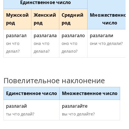
Единственное число
Мужской
Женский
Средний
Множественно
род
род
род
число
разлагал
разлагала
разлагало
разлагали
он что
она что
оно что
они что делали?
делал?
делала?
делало?
Повелительное наклонение
Единственное число
Множественное число
разлагай
разлагайте
ты что делай?
вы что делайте?