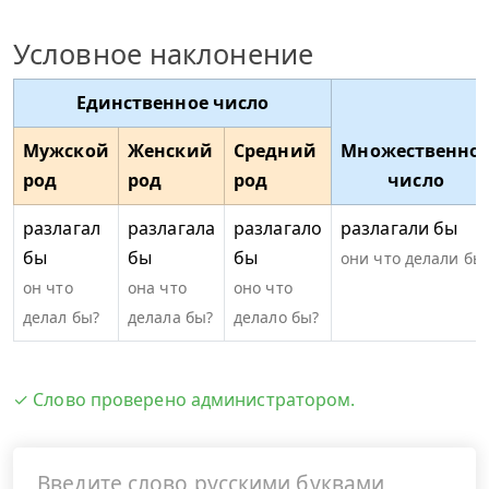
Условное наклонение
Единственное число
Мужской
Женский
Средний
Множественно
род
род
род
число
разлагал
разлагала
разлагало
разлагали бы
бы
бы
бы
они что делали бы
он что
она что
оно что
делал бы?
делала бы?
делало бы?
✓ Слово проверено администратором.