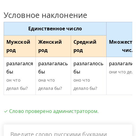
Условное наклонение
Единственное число
Мужской
Женский
Средний
Множеств
род
род
род
числ
разлагался
разлагалась
разлагалось
разлагали
бы
бы
бы
они что дел
он что
она что
оно что
делал бы?
делала бы?
делало бы?
✓ Слово проверено администратором.