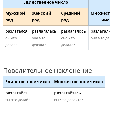
Единственное число
Мужской
Женский
Средний
Множеств
род
род
род
числ
разлагался
разлагалась
разлагалось
разлагали
он что
она что
оно что
они что дел
делал?
делала?
делало?
Повелительное наклонение
Единственное число
Множественное число
разлагайся
разлагайтесь
ты что делай?
вы что делайте?