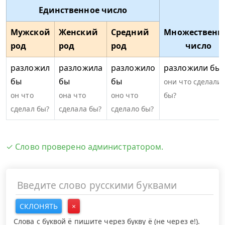
Единственное число
Мужской
Женский
Средний
Множественн
род
род
род
число
разложил
разложила
разложило
разложили бы
бы
бы
бы
они что сделали
он что
она что
оно что
бы?
сделал бы?
сделала бы?
сделало бы?
✓ Слово проверено администратором.
СКЛОНЯТЬ
×
Слова с буквой ё пишите через букву ё (не через е!).