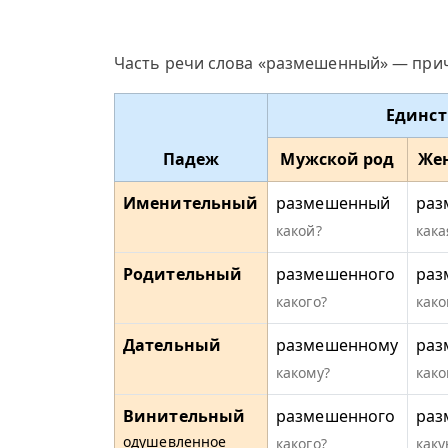
Часть речи слова «размешенный» — прич
Единст
Падеж
Мужской род
Же
Именительный
размешенный
раз
какой?
кака
Родительный
размешенного
раз
какого?
како
Дательный
размешенному
раз
какому?
како
Винительный
размешенного
раз
одушевленное
какого?
каку