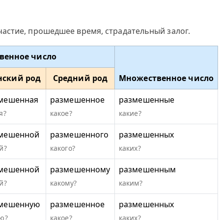
астие, прошедшее время, страдательный залог.
венное число
нский род
Средний род
Множественное число
мешенная
размешенное
размешенные
я?
какое?
какие?
мешенной
размешенного
размешенных
й?
какого?
каких?
мешенной
размешенному
размешенным
й?
какому?
каким?
мешенную
размешенное
размешенных
ю?
какое?
каких?