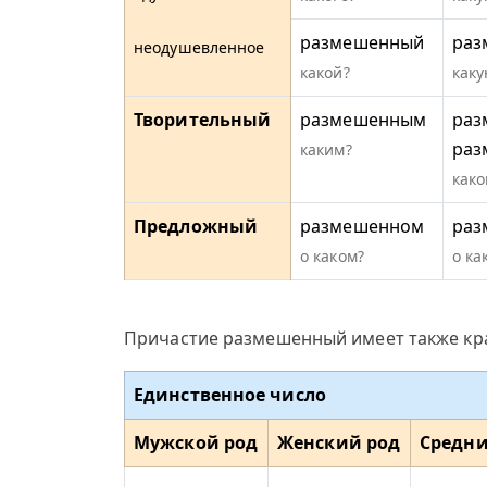
размешенный
раз
неодушевленное
какой?
каку
Творительный
размешенным
раз
раз
каким?
како
Предложный
размешенном
раз
о каком?
о ка
Причастие размешенный имеет также кр
Единственное число
Мужской род
Женский род
Средни