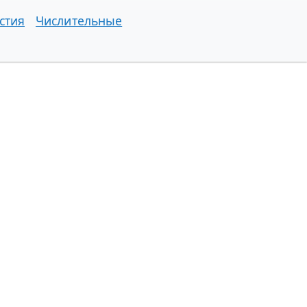
стия
Числительные