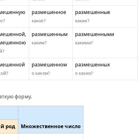
мешенную
размешенное
размешенные
ю?
какое?
какие?
мешенной,
размешенным
размешенными
мешенною
каким?
какими?
й?
мешенной
размешенном
размешенных
кой?
о каком?
о каких?
аткую форму.
й род
Множественное число