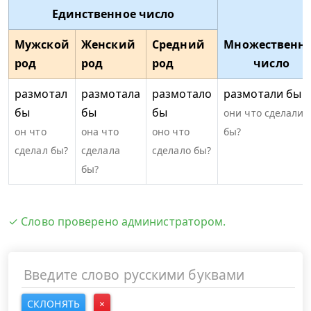
Единственное число
Мужской
Женский
Средний
Множественн
род
род
род
число
размотал
размотала
размотало
размотали бы
бы
бы
бы
они что сделали
он что
она что
оно что
бы?
сделал бы?
сделала
сделало бы?
бы?
✓ Слово проверено администратором.
СКЛОНЯТЬ
×