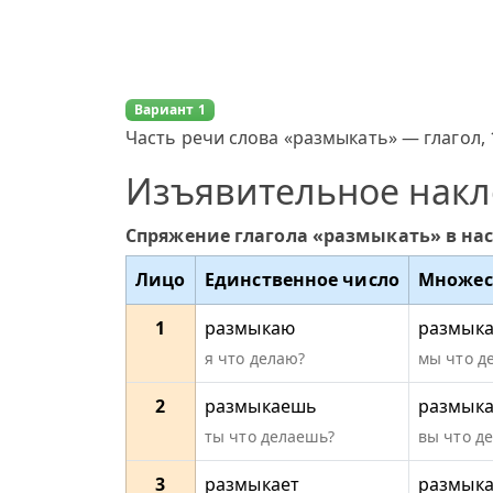
Вариант 1
Часть речи слова «размыкать» — глагол, 
Изъявительное нак
Спряжение глагола «размыкать» в на
Лицо
Единственное число
Множес
1
размыкаю
размык
я что делаю?
мы что д
2
размыкаешь
размыка
ты что делаешь?
вы что д
3
размыкает
размык