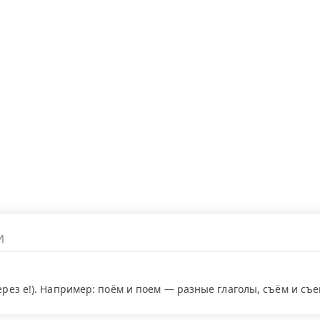
через е!). Например: поём и поем — разные глаголы, съём и съ