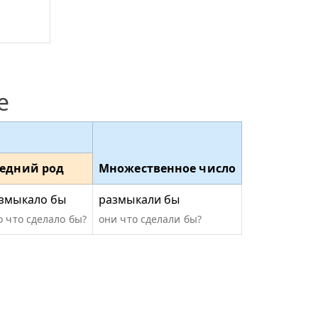
е
едний род
Множественное число
змыкало бы
размыкали бы
о что сделало бы?
они что сделали бы?