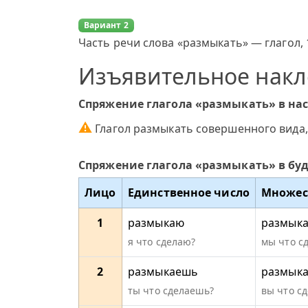
Вариант 2
Часть речи слова «размыкать» — глагол, 
Изъявительное нак
Спряжение глагола «размыкать» в на
⚠
Глагол размыкать совершенного вида,
Спряжение глагола «размыкать» в бу
Лицо
Единственное число
Множес
1
размыкаю
размык
я что сделаю?
мы что с
2
размыкаешь
размыка
ты что сделаешь?
вы что сд