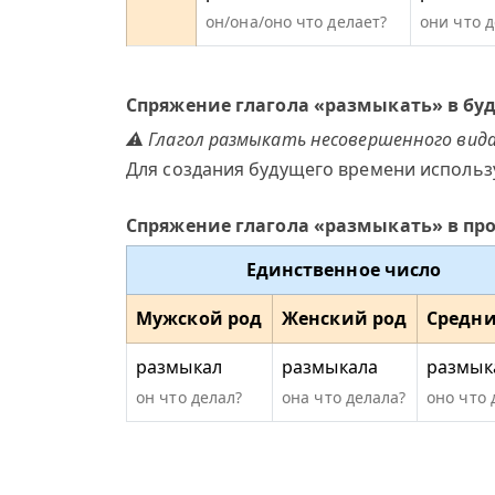
он/она/оно что делает?
они что 
Спряжение глагола «размыкать» в бу
⚠ Глагол размыкать несовершенного вида
Для создания будущего времени использ
Спряжение глагола «размыкать» в п
Единственное число
Мужской род
Женский род
Средни
размыкал
размыкала
размык
он что делал?
она что делала?
оно что 