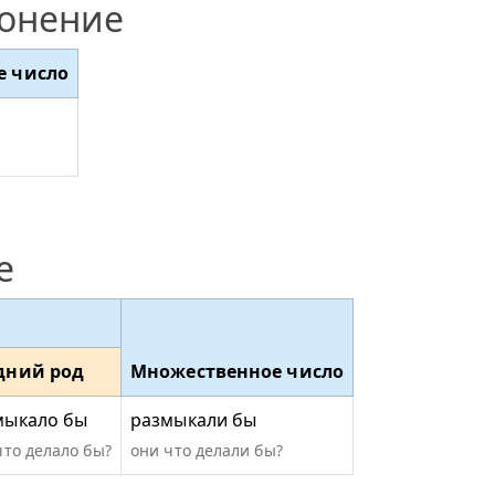
лонение
е число
е
дний род
Множественное число
мыкало бы
размыкали бы
что делало бы?
они что делали бы?