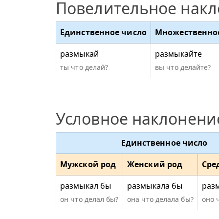
Повелительное нак
Единственное число
Множественно
размыкай
размыкайте
ты что делай?
вы что делайте?
Условное наклонени
Единственное число
Мужской род
Женский род
Сре
размыкал бы
размыкала бы
раз
он что делал бы?
она что делала бы?
оно 