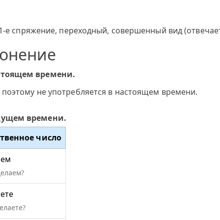
1-е спряжение, переходный, совершенный вид (отвечает
лонение
стоящем времени.
 поэтому не употребляется в настоящем времени.
дущем времени.
твенное число
аем
делаем?
ете
елаете?