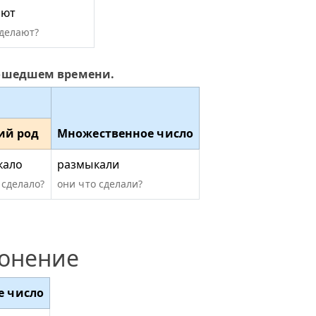
ают
сделают?
рошедшем времени.
ий род
Множественное число
кало
размыкали
 сделало?
они что сделали?
лонение
е число