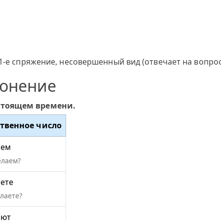
1-е спряжение, несовершенный вид (отвечает на вопрос
лонение
стоящем времени.
твенное число
аем
елаем?
ете
елаете?
ают