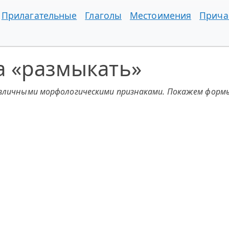
Прилагательные
Глаголы
Местоимения
Прича
а «размыкать»
азличными морфологическими признаками. Покажем формы