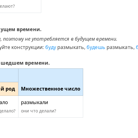
делают?
дущем времени.
, поэтому не употребляется в будущем времени.
уйте конструкции:
буду
размыкать,
будешь
размыкать,
рошедшем времени.
й род
Множественное число
ало
размыкали
делало?
они что делали?