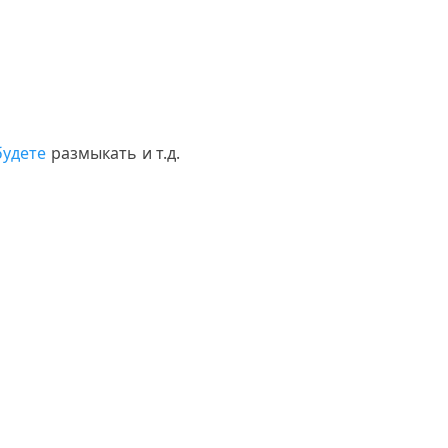
будете
размыкать и т.д.