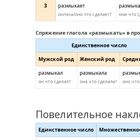
3
размыкает
размык
он/она/оно что сделает?
они что 
Спряжение глагола «размыкать» в п
Единственное число
Мужской род
Женский род
Средн
размыкал
размыкала
размы
он что сделал?
она что сделала?
оно что
Повелительное нак
Единственное число
Множественно