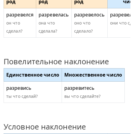
род
род
род
чис
разревелся
разревелась
разревелось
разревел
он что
она что
оно что
они что сд
сделал?
сделала?
сделало?
Повелительное наклонение
Единственное число
Множественное число
разревись
разревитесь
ты что сделай?
вы что сделайте?
Условное наклонение