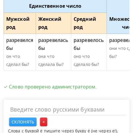
Единственное число
Мужской
Женский
Средний
Множест
род
род
род
чис
разревелся
разревелась
разревелось
разревел
бы
бы
бы
они что сд
он что
она что
оно что
бы?
сделал бы?
сделала бы?
сделало бы?
✓ Слово проверено администратором.
СКЛОНЯТЬ
×
Слова с буквой ё пишите через букву ё (не через е!).