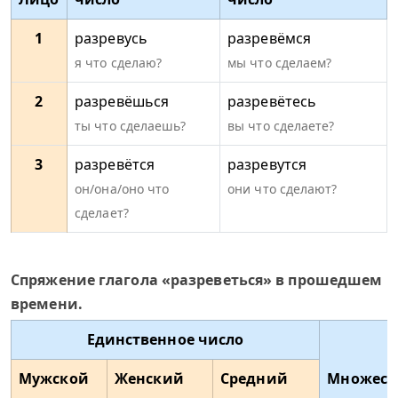
1
разревусь
разревёмся
я что сделаю?
мы что сделаем?
2
разревёшься
разревётесь
ты что сделаешь?
вы что сделаете?
3
разревётся
разревутся
он/она/оно что
они что сделают?
сделает?
Спряжение глагола «разреветься» в прошедшем
времени.
Единственное число
Мужской
Женский
Средний
Множест