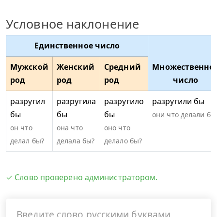
Условное наклонение
Единственное число
Мужской
Женский
Средний
Множественно
род
род
род
число
разругил
разругила
разругило
разругили бы
бы
бы
бы
они что делали бы
он что
она что
оно что
делал бы?
делала бы?
делало бы?
✓ Слово проверено администратором.