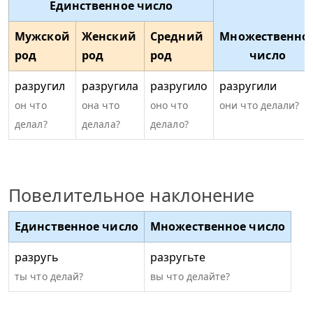
Единственное число
Мужской
Женский
Средний
Множественно
род
род
род
число
разругил
разругила
разругило
разругили
он что
она что
оно что
они что делали?
делал?
делала?
делало?
Повелительное наклонение
Единственное число
Множественное число
разругь
разругьте
ты что делай?
вы что делайте?