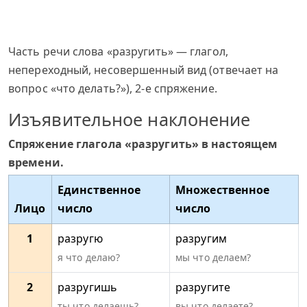
Часть речи слова «разругить» — глагол,
непереходный, несовершенный вид (отвечает на
вопрос «что делать?»), 2-е спряжение.
Изъявительное наклонение
Спряжение глагола «разругить» в настоящем
времени.
Единственное
Множественное
Лицо
число
число
1
разругю
разругим
я что делаю?
мы что делаем?
2
разругишь
разругите
ты что делаешь?
вы что делаете?