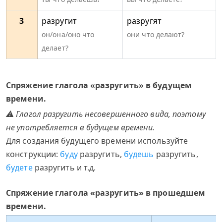
3
разругит
разругят
он/она/оно что
они что делают?
делает?
Спряжение глагола «разругить» в будущем
времени.
⚠ Глагол разругить несовершенного вида, поэтому
не употребляется в будущем времени.
Для создания будущего времени используйте
конструкции:
буду
разругить,
будешь
разругить,
будете
разругить и т.д.
Спряжение глагола «разругить» в прошедшем
времени.