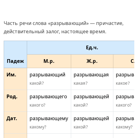
Часть речи слова «разрывающий» — причастие,
действительный залог, настоящее время.
Ед.ч.
Падеж
М.р.
Ж.р.
С.р
Им.
разрывающий
разрывающая
разрыв
какой?
какая?
какое?
Род.
разрывающего
разрывающей
разрыва
какого?
какой?
какого?
Дат.
разрывающему
разрывающей
разрыв
какому?
какой?
какому?