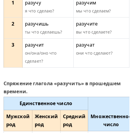
1
разучу
разучим
я что сделаю?
мы что сделаем?
2
разучишь
разучите
ты что сделаешь?
вы что сделаете?
3
разучит
разучат
он/она/оно что
они что сделают?
сделает?
Спряжение глагола «разучить» в прошедшем
времени.
Единственное число
Мужской
Женский
Средний
Множественное
род
род
род
число