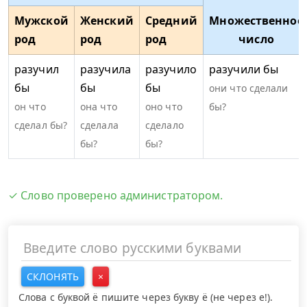
Мужской
Женский
Средний
Множественное
род
род
род
число
разучил
разучила
разучило
разучили бы
бы
бы
бы
они что сделали
он что
она что
оно что
бы?
сделал бы?
сделала
сделало
бы?
бы?
✓ Слово проверено администратором.
СКЛОНЯТЬ
×
Слова с буквой ё пишите через букву ё (не через е!).