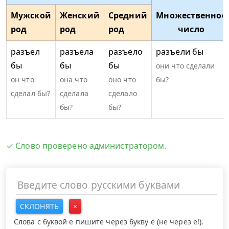
Мужской
Женский
Средний
Множественное
род
род
род
число
разъел
разъела
разъело
разъели бы
бы
бы
бы
они что сделали
он что
она что
оно что
бы?
сделал бы?
сделала
сделало
бы?
бы?
✓ Слово проверено администратором.
СКЛОНЯТЬ
×
Слова с буквой ё пишите через букву ё (не через е!).