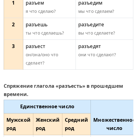
1
разъем
разъедим
я что сделаю?
мы что сделаем?
2
разъешь
разъедите
ты что сделаешь?
вы что сделаете?
3
разъест
разъедят
он/она/оно что
они что сделают?
сделает?
Спряжение глагола «разъесть» в прошедшем
времени.
Единственное число
Мужской
Женский
Средний
Множественное
род
род
род
число