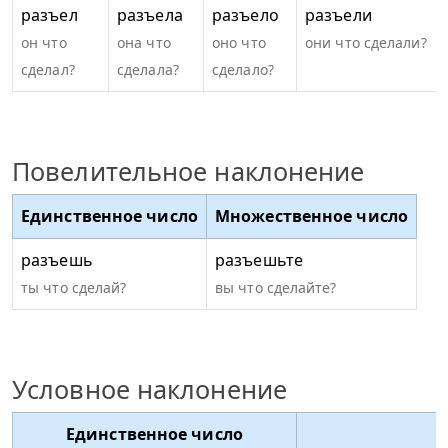
разъел
разъела
разъело
разъели
он что
она что
оно что
они что сделали?
сделал?
сделала?
сделало?
Повелительное наклонение
Единственное число
Множественное число
разъешь
разъешьте
ты что сделай?
вы что сделайте?
Условное наклонение
Единственное число