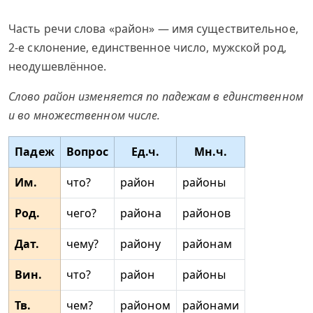
Часть речи слова «район» — имя существительное,
2-е склонение, единственное число, мужской род,
неодушевлённое.
Слово район изменяется по падежам в единственном
и во множественном числе.
Падеж
Вопрос
Ед.ч.
Мн.ч.
Им.
что?
район
районы
Род.
чего?
района
районов
Дат.
чему?
району
районам
Вин.
что?
район
районы
Тв.
чем?
районом
районами