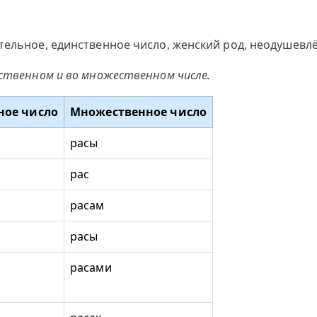
тельное, единственное число, женский род, неодушевлё
нственном и во множественном числе.
ное число
Множественное число
расы
рас
расам
расы
расами