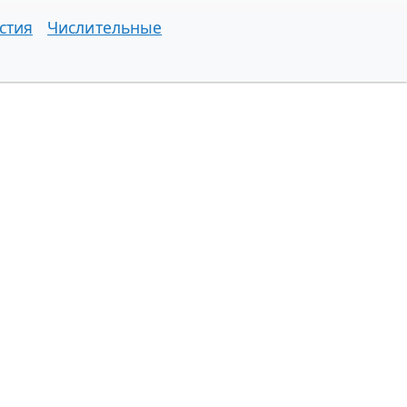
стия
Числительные