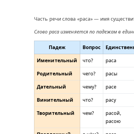
Часть речи слова «раса» — имя существи
Слово раса изменяется по падежам в еди
Падеж
Вопрос
Единствен
Именительный
что?
раса
Родительный
чего?
расы
Дательный
чему?
расе
Винительный
что?
расу
Творительный
чем?
расой,
расою