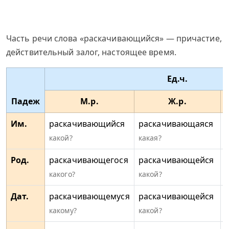
Часть речи слова «раскачивающийся» — причастие,
действительный залог, настоящее время.
Ед.ч.
Падеж
М.р.
Ж.р.
Им.
раскачивающийся
раскачивающаяся
какой?
какая?
к
Род.
раскачивающегося
раскачивающейся
какого?
какой?
к
Дат.
раскачивающемуся
раскачивающейся
какому?
какой?
к