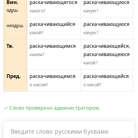
Вин.
раскачивающегося
раскачивающуюся
одуш.
какого?
какую?
к
раскачивающийся
раскачивающуюся
неодуш.
какой?
какую?
к
Тв.
раскачивающимся
раскачивающейся,
раскачивающеюся
каким?
к
какой?
Пред.
раскачивающемся
раскачивающейся
о каком?
о какой?
о
✓ Слово проверено администратором.