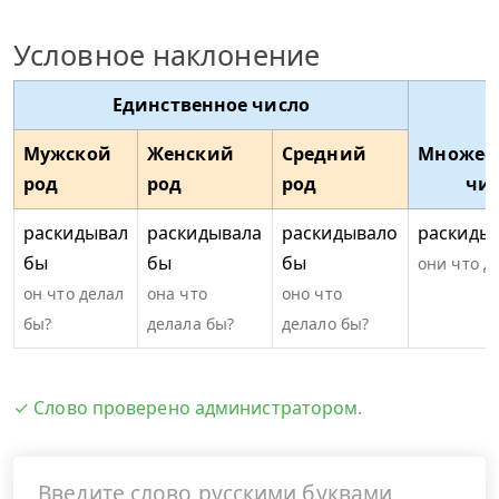
Условное наклонение
Единственное число
Мужской
Женский
Средний
Множес
род
род
род
чи
раскидывал
раскидывала
раскидывало
раскиды
бы
бы
бы
они что д
он что делал
она что
оно что
бы?
делала бы?
делало бы?
✓ Слово проверено администратором.