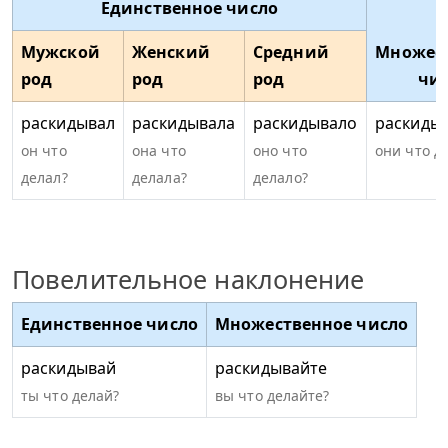
Единственное число
Мужской
Женский
Средний
Множес
род
род
род
чи
раскидывал
раскидывала
раскидывало
раскиды
он что
она что
оно что
они что д
делал?
делала?
делало?
Повелительное наклонение
Единственное число
Множественное число
раскидывай
раскидывайте
ты что делай?
вы что делайте?