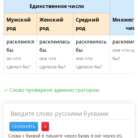
Единственное число
Мужской
Женский
Средний
Множест
род
род
род
чис
расклеился
расклеилась
расклеилось
расклеили
бы
бы
бы
они что сд
он что
она что
оно что
бы?
сделал бы?
сделала бы?
сделало бы?
✓ Слово проверено администратором.
СКЛОНЯТЬ
×
Слова с буквой ё пишите через букву ё (не через е!).