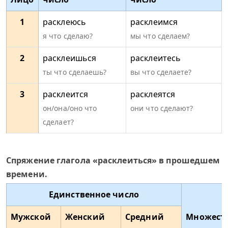
1
расклеюсь
расклеимся
я что сделаю?
мы что сделаем?
2
расклеишься
расклеитесь
ты что сделаешь?
вы что сделаете?
3
расклеится
расклеятся
он/она/оно что
они что сделают?
сделает?
Спряжение глагола «расклеиться» в прошедшем
времени.
Единственное число
Мужской
Женский
Средний
Множест