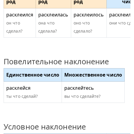
род
род
род
чис
расклеился
расклеилась
расклеилось
расклеили
он что
она что
оно что
они что сд
сделал?
сделала?
сделало?
Повелительное наклонение
Единственное число
Множественное число
расклейся
расклейтесь
ты что сделай?
вы что сделайте?
Условное наклонение