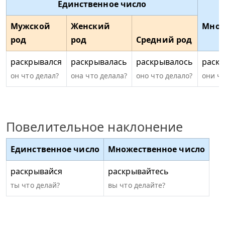
Единственное число
Мужской
Женский
Множ
род
род
Средний род
раскрывался
раскрывалась
раскрывалось
раск
он что делал?
она что делала?
оно что делало?
они чт
Повелительное наклонение
Единственное число
Множественное число
раскрывайся
раскрывайтесь
ты что делай?
вы что делайте?