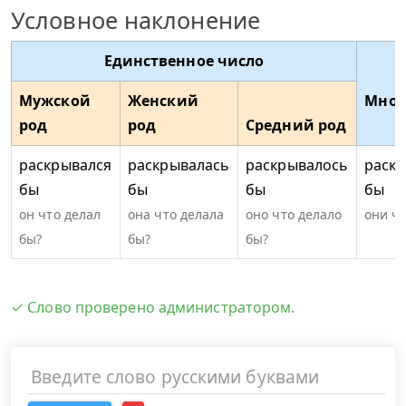
Условное наклонение
Единственное число
Мужской
Женский
Множ
род
род
Средний род
раскрывался
раскрывалась
раскрывалось
раск
бы
бы
бы
бы
он что делал
она что делала
оно что делало
они чт
бы?
бы?
бы?
✓ Слово проверено администратором.