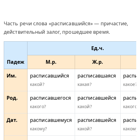
Часть речи слова «расписавшийся» — причастие,
действительный залог, прошедшее время.
Ед.ч.
Падеж
М.р.
Ж.р.
Им.
расписавшийся
расписавшаяся
распи
какой?
какая?
какое?
Род.
расписавшегося
расписавшейся
распи
какого?
какой?
какого?
Дат.
расписавшемуся
расписавшейся
распи
какому?
какой?
какому?