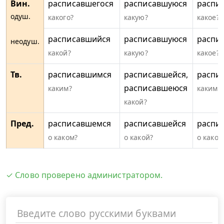
Вин.
расписавшегося
расписавшуюся
распи
одуш.
какого?
какую?
какое?
расписавшийся
расписавшуюся
распи
неодуш.
какой?
какую?
какое?
Тв.
расписавшимся
расписавшейся,
распи
расписавшеюся
каким?
каким?
какой?
Пред.
расписавшемся
расписавшейся
распи
о каком?
о какой?
о каком
✓ Слово проверено администратором.