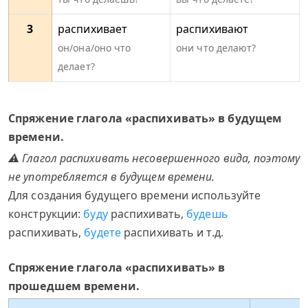
3
распихивает
распихивают
он/она/оно что
они что делают?
делает?
Спряжение глагола «распихивать» в будущем
времени.
⚠ Глагол распихивать несовершенного вида, поэтому
не употребляется в будущем времени.
Для создания будущего времени используйте
конструкции:
буду
распихивать,
будешь
распихивать,
будете
распихивать и т.д.
Спряжение глагола «распихивать» в
прошедшем времени.