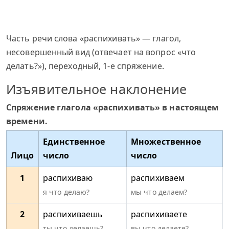
Часть речи слова «распихивать» — глагол,
несовершенный вид (отвечает на вопрос «что
делать?»), переходный, 1-е спряжение.
Изъявительное наклонение
Спряжение глагола «распихивать» в настоящем
времени.
Единственное
Множественное
Лицо
число
число
1
распихиваю
распихиваем
я что делаю?
мы что делаем?
2
распихиваешь
распихиваете
ты что делаешь?
вы что делаете?