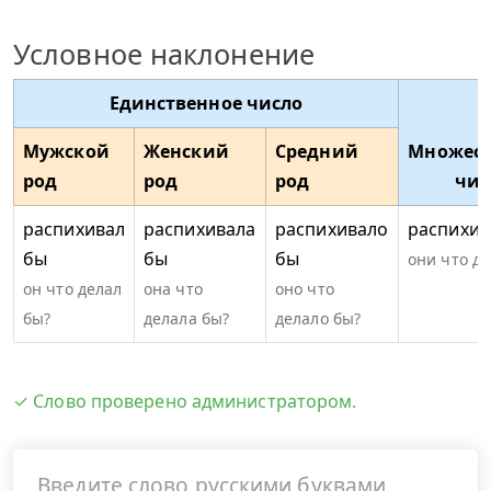
Условное наклонение
Единственное число
Мужской
Женский
Средний
Множест
род
род
род
чис
распихивал
распихивала
распихивало
распихив
бы
бы
бы
они что д
он что делал
она что
оно что
бы?
делала бы?
делало бы?
✓ Слово проверено администратором.