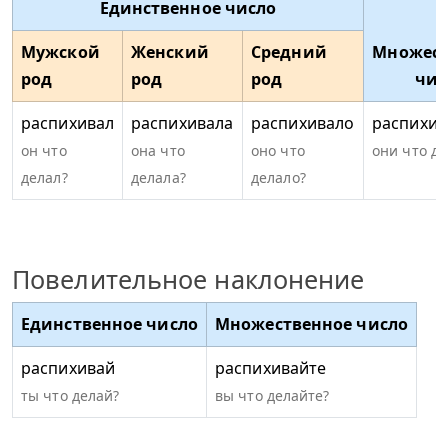
Единственное число
Мужской
Женский
Средний
Множест
род
род
род
чис
распихивал
распихивала
распихивало
распихив
он что
она что
оно что
они что д
делал?
делала?
делало?
Повелительное наклонение
Единственное число
Множественное число
распихивай
распихивайте
ты что делай?
вы что делайте?