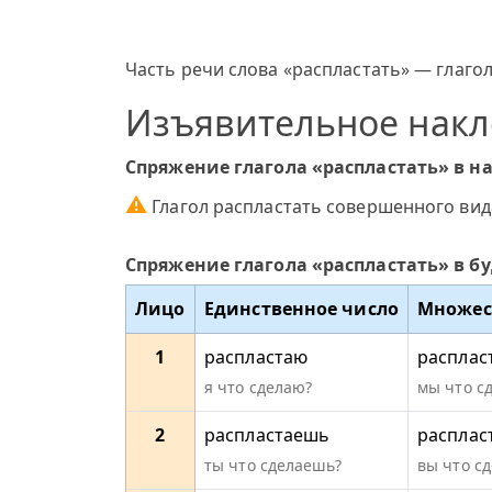
Часть речи слова «распластать» — глагол
Изъявительное нак
Спряжение глагола «распластать» в н
⚠
Глагол распластать совершенного вид
Спряжение глагола «распластать» в б
Лицо
Единственное число
Множес
1
распластаю
расплас
я что сделаю?
мы что с
2
распластаешь
расплас
ты что сделаешь?
вы что сд