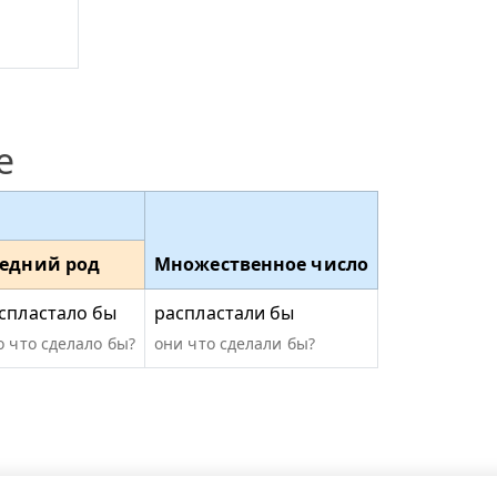
е
едний род
Множественное число
спластало бы
распластали бы
о что сделало бы?
они что сделали бы?