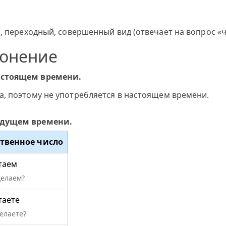
, переходный, совершенный вид (отвечает на вопрос «чт
лонение
астоящем времени.
а, поэтому не употребляется в настоящем времени.
удущем времени.
твенное число
таем
делаем?
таете
елаете?