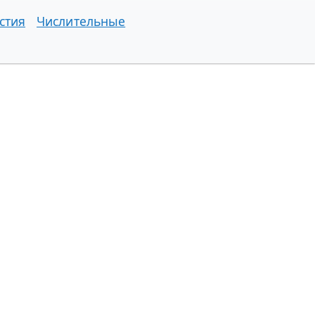
стия
Числительные