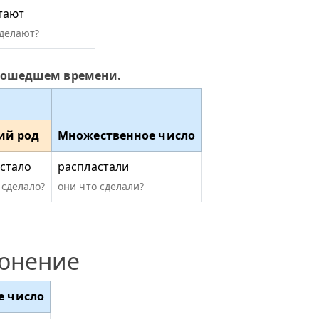
тают
сделают?
прошедшем времени.
ий род
Множественное число
стало
распластали
 сделало?
они что сделали?
лонение
е число