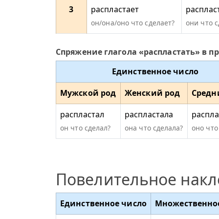
3
распластает
расплас
он/она/оно что сделает?
они что 
Спряжение глагола «распластать» в 
Единственное число
Мужской род
Женский род
Средн
распластал
распластала
распла
он что сделал?
она что сделала?
оно что
Повелительное нак
Единственное число
Множественно