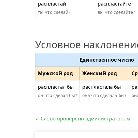
распластай
распластайте
ты что сделай?
вы что сделайте?
Условное наклонени
Единственное число
Мужской род
Женский род
Ср
распластал бы
распластала бы
ра
он что сделал бы?
она что сделала бы?
он
✓ Слово проверено администратором.