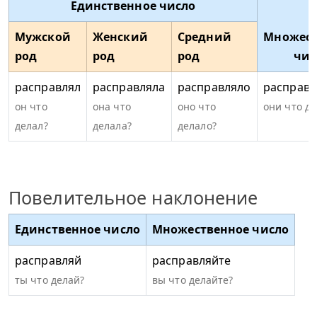
Единственное число
Мужской
Женский
Средний
Множест
род
род
род
чис
расправлял
расправляла
расправляло
расправл
он что
она что
оно что
они что д
делал?
делала?
делало?
Повелительное наклонение
Единственное число
Множественное число
расправляй
расправляйте
ты что делай?
вы что делайте?