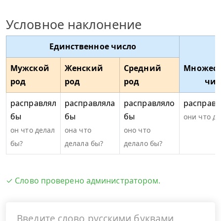
Условное наклонение
Единственное число
Мужской
Женский
Средний
Множест
род
род
род
чис
расправлял
расправляла
расправляло
расправл
бы
бы
бы
они что д
он что делал
она что
оно что
бы?
делала бы?
делало бы?
✓ Слово проверено администратором.