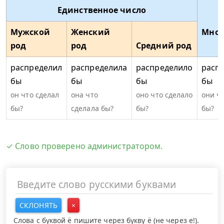
Единственное число
Мужской
Женский
Множ
род
род
Средний род
распределил
распределила
распределило
расп
бы
бы
бы
бы
он что сделал
она что
оно что сделало
они ч
бы?
сделала бы?
бы?
бы?
✓ Слово проверено администратором.
СКЛОНЯТЬ
×
Слова с буквой ё пишите через букву ё (не через е!).