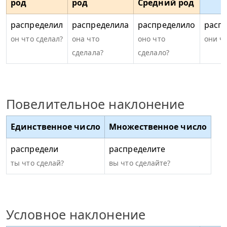
род
род
Средний род
распределил
распределила
распределило
расп
он что сделал?
она что
оно что
они ч
сделала?
сделало?
Повелительное наклонение
Единственное число
Множественное число
распредели
распределите
ты что сделай?
вы что сделайте?
Условное наклонение