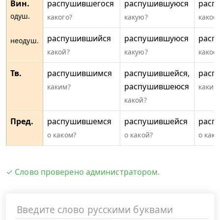
Вин.
распушившегося
распушившуюся
расп
одуш.
какого?
какую?
какое
распушившийся
распушившуюся
расп
неодуш.
какой?
какую?
какое
Тв.
распушившимся
распушившейся,
расп
распушившеюся
каким?
каким
какой?
Пред.
распушившемся
распушившейся
расп
о каком?
о какой?
о как
✓ Слово проверено администратором.