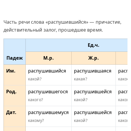
Часть речи слова «распушившийся» — причастие,
действительный залог, прошедшее время.
Ед.ч.
Падеж
М.р.
Ж.р.
Им.
распушившийся
распушившаяся
расп
какой?
какая?
какое
Род.
распушившегося
распушившейся
расп
какого?
какой?
какого
Дат.
распушившемуся
распушившейся
расп
какому?
какой?
каком