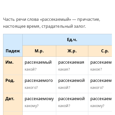
Часть речи слова «рассекаемый» — причастие,
настоящее время, страдательный залог.
Ед.ч.
Падеж
М.р.
Ж.р.
С.р.
Им.
рассекаемый
рассекаемая
рассекаемо
какой?
какая?
какое?
Род.
рассекаемого
рассекаемой
рассекаемо
какого?
какой?
какого?
Дат.
рассекаемому
рассекаемой
рассекаемо
какому?
какой?
какому?