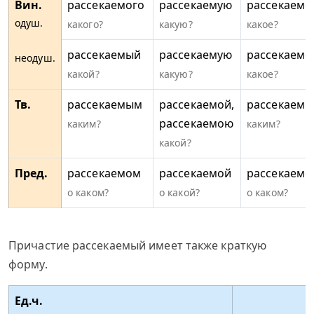
Вин.
рассекаемого
рассекаемую
рассекаемо
одуш.
какого?
какую?
какое?
рассекаемый
рассекаемую
рассекаемо
неодуш.
какой?
какую?
какое?
Тв.
рассекаемым
рассекаемой,
рассекаем
рассекаемою
каким?
каким?
какой?
Пред.
рассекаемом
рассекаемой
рассекаемо
о каком?
о какой?
о каком?
Причастие рассекаемый имеет также краткую
форму.
Ед.ч.