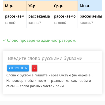
М.р.
Ж.р.
Ср.р.
Мн.ч.
рассекаем
рассекаема
рассекаемо
рассекаемы
каков?
какова?
каково?
каковы?
✓ Слово проверено администратором.
СКЛОНЯТЬ
×
Слова с буквой ё пишите через букву ё (не через е!).
Например: поём и поем — разные глаголы, съём и
съем — слова разных частей речи.