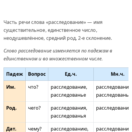
Часть речи слова «расследование» — имя
существительное, единственное число,
неодушевлённое, средний род, 2-е склонение.
Слово расследование изменяется по падежам в
единственном и во множественном числе.
Падеж
Вопрос
Ед.ч.
Мн.ч.
Им.
что?
расследование,
расследования
расследованье
расследованья
Род.
чего?
расследования,
расследований
расследованья
Дат.
чему?
расследованию,
расследования