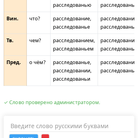
расследованью
расследовань
Вин.
что?
расследование,
расследования
расследованье
расследованья
Тв.
чем?
расследованием,
расследования
расследованьем
расследовань
Пред.
о чём?
расследованье,
расследования
расследовании,
расследованья
расследованьи
✓ Слово проверено администратором.