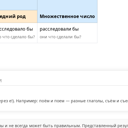
едний род
Множественное число
сследовало бы
расследовали бы
о что сделало бы?
они что сделали бы?
через е!). Например: поём и поем — разные глаголы, съём и съ
ы и не всегда может быть правильным. Представленный резул