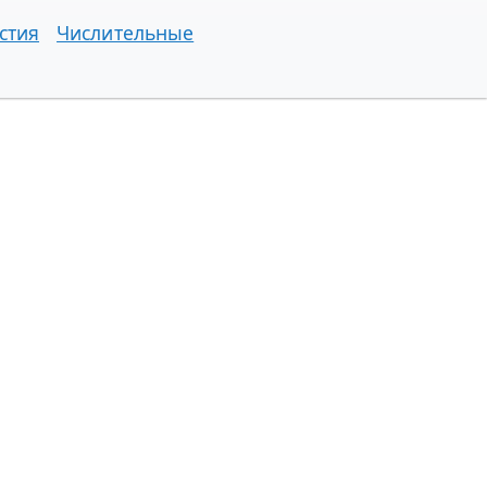
стия
Числительные