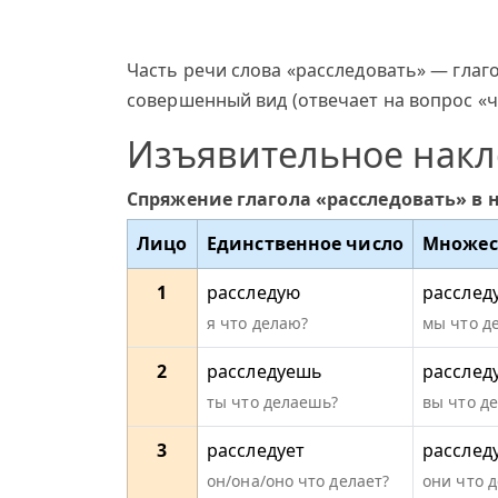
Часть речи слова «расследовать» — глаго
совершенный вид (отвечает на вопрос «чт
Изъявительное нак
Спряжение глагола «расследовать» в
Лицо
Единственное число
Множес
1
расследую
расслед
я что делаю?
мы что д
2
расследуешь
расслед
ты что делаешь?
вы что д
3
расследует
расслед
он/она/оно что делает?
они что 