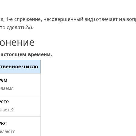
л, 1-е спряжение, несовершенный вид (отвечает на воп
о сделать?»).
лонение
 настоящем времени.
твенное число
уем
елаем?
уете
елаете?
уют
делают?