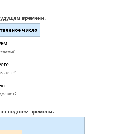
 будущем времени.
твенное число
уем
делаем?
уете
елаете?
уют
сделают?
 прошедшем времени.