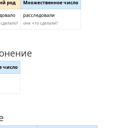
ий род
Множественное число
довало
расследовали
 сделало?
они что сделали?
лонение
е число
е