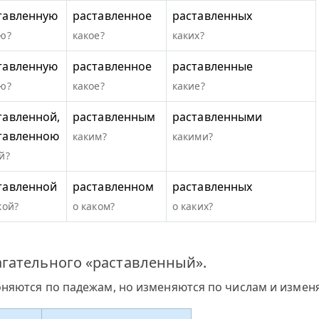
тавленную
раставленное
раставленных
ю?
какое?
каких?
тавленную
раставленное
раставленные
ю?
какое?
какие?
тавленной,
раставленным
раставленными
тавленною
каким?
какими?
й?
тавленной
раставленном
раставленных
кой?
о каком?
о каких?
гательного «раставленный».
оняются по падежам, но изменяются по числам и измен