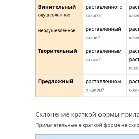
Винительный
раставленного
рас
одушевленное
какого?
каку
раставленный
рас
неодушевленное
какой?
каку
Творительный
раставленным
рас
рас
каким?
како
Предложный
раставленном
рас
о каком?
о ка
Склонение краткой формы прила
Прилагательные в краткой форме не скл