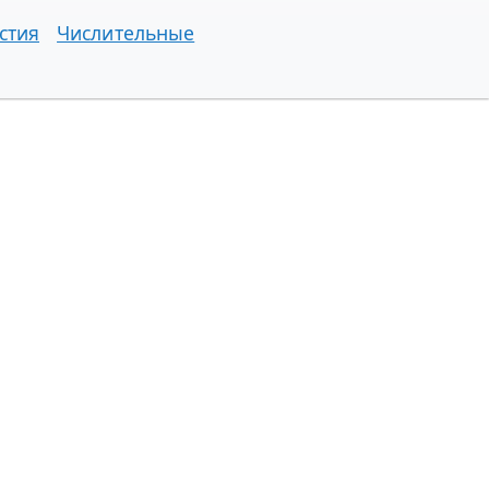
стия
Числительные