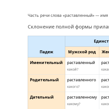
Часть речи слова «раставленный» — имя 
Склонение полной формы прилаг
Единст
Падеж
Мужской род
Же
Именительный
раставленный
рас
какой?
кака
Родительный
раставленного
рас
какого?
како
Дательный
раставленному
рас
какому?
како