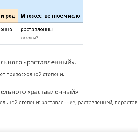
й род
Множественное число
ленно
раставленны
каковы?
ельного «раставленный».
ет превосходной степени.
тельного «раставленный».
льной степени: раставленнее, раставленней, порастав