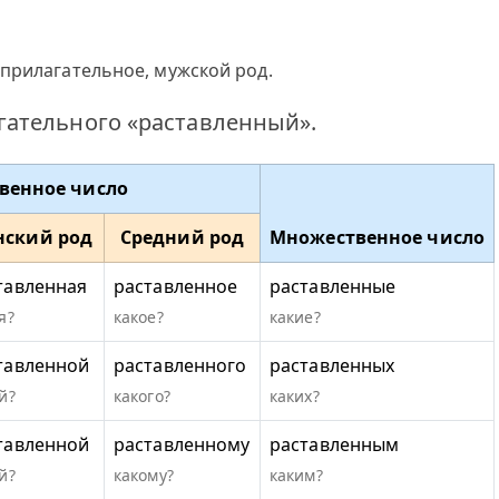
прилагательное, мужской род.
ательного «раставленный».
венное число
нский род
Средний род
Множественное число
тавленная
раставленное
раставленные
я?
какое?
какие?
тавленной
раставленного
раставленных
й?
какого?
каких?
тавленной
раставленному
раставленным
й?
какому?
каким?