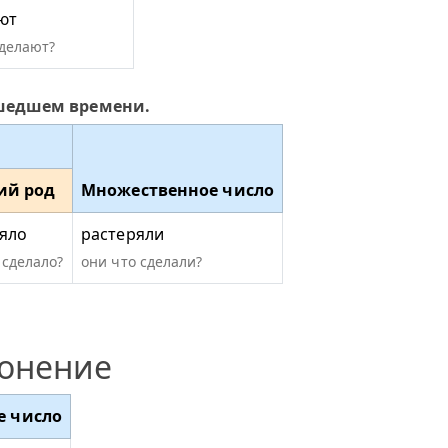
ют
сделают?
ошедшем времени.
ий род
Множественное число
яло
растеряли
 сделало?
они что сделали?
лонение
е число