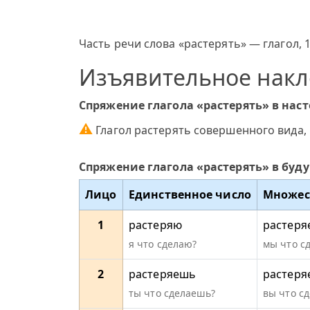
Часть речи слова «растерять» — глагол, 
Изъявительное нак
Спряжение глагола «растерять» в нас
⚠
Глагол растерять совершенного вида,
Спряжение глагола «растерять» в буд
Лицо
Единственное число
Множес
1
растеряю
растеря
я что сделаю?
мы что с
2
растеряешь
растеря
ты что сделаешь?
вы что сд