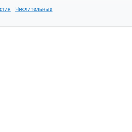
стия
Числительные