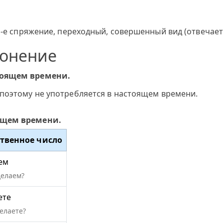
1-е спряжение, переходный, совершенный вид (отвечает 
лонение
тоящем времени.
 поэтому не употребляется в настоящем времени.
ущем времени.
твенное число
ем
делаем?
ете
елаете?