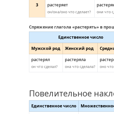
3
растеряет
растеря
он/она/оно что сделает?
они что 
Спряжение глагола «растерять» в пр
Единственное число
Мужской род
Женский род
Средн
растерял
растеряла
растер
он что сделал?
она что сделала?
оно что
Повелительное нак
Единственное число
Множественно