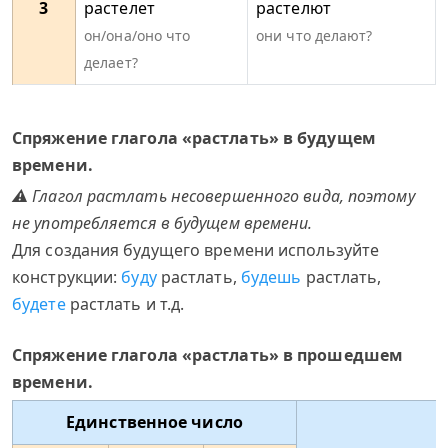
3
растелет
растелют
он/она/оно что
они что делают?
делает?
Спряжение глагола «растлать» в будущем
времени.
⚠ Глагол растлать несовершенного вида, поэтому
не употребляется в будущем времени.
Для создания будущего времени используйте
конструкции:
буду
растлать,
будешь
растлать,
будете
растлать и т.д.
Спряжение глагола «растлать» в прошедшем
времени.
Единственное число