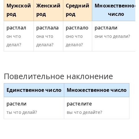
Мужской
Женский
Средний
Множественное
род
род
род
число
растлал
растлала
растлало
растлали
он что
она что
оно что
они что делали?
делал?
делала?
делало?
Повелительное наклонение
Единственное число
Множественное число
растели
растелите
ты что делай?
вы что делайте?