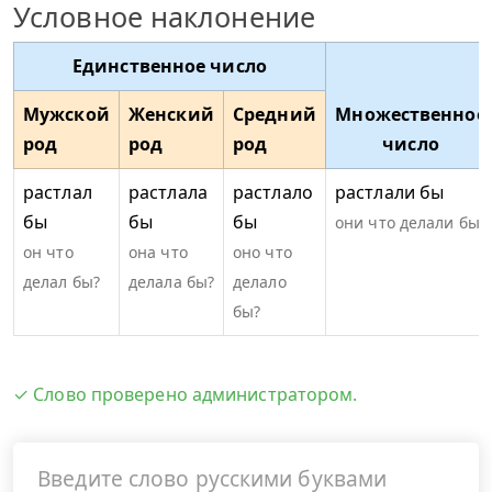
Условное наклонение
Единственное число
Мужской
Женский
Средний
Множественное
род
род
род
число
растлал
растлала
растлало
растлали бы
бы
бы
бы
они что делали бы?
он что
она что
оно что
делал бы?
делала бы?
делало
бы?
✓ Слово проверено администратором.