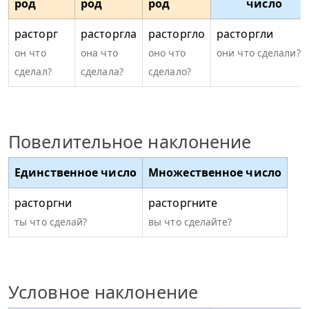
род
род
род
число
расторг
расторгла
расторгло
расторгли
он что
она что
оно что
они что сделали?
сделал?
сделала?
сделало?
Повелительное наклонение
Единственное число
Множественное число
расторгни
расторгните
ты что сделай?
вы что сделайте?
Условное наклонение