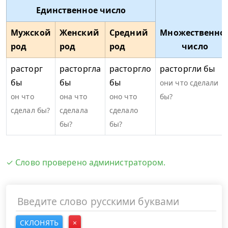
Единственное число
Мужской
Женский
Средний
Множественно
род
род
род
число
расторг
расторгла
расторгло
расторгли бы
бы
бы
бы
они что сделали
он что
она что
оно что
бы?
сделал бы?
сделала
сделало
бы?
бы?
✓ Слово проверено администратором.
СКЛОНЯТЬ
×