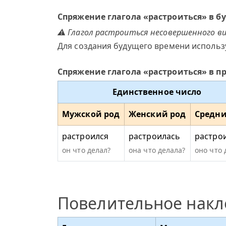
Спряжение глагола «растроиться» в 
⚠ Глагол растроиться несовершенного ви
Для создания будущего времени использ
Спряжение глагола «растроиться» в 
Единственное число
Мужской род
Женский род
Средни
растроился
растроилась
растро
он что делал?
она что делала?
оно что 
Повелительное нак