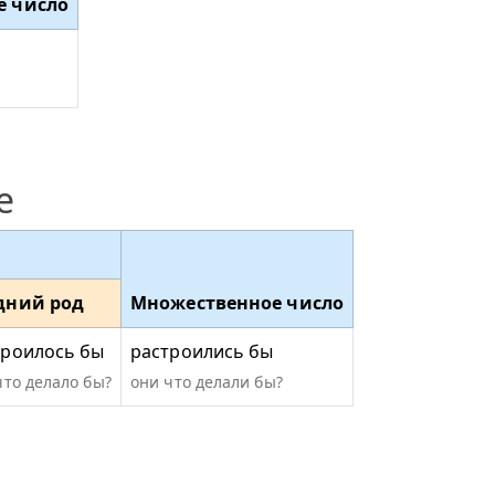
е число
е
дний род
Множественное число
троилось бы
растроились бы
что делало бы?
они что делали бы?