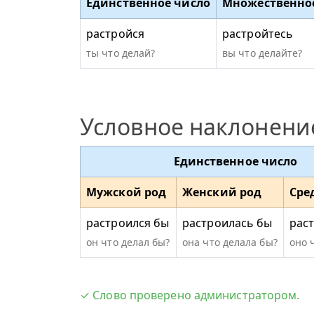
Единственное число
Множественно
растройся
растройтесь
ты что делай?
вы что делайте?
Условное наклонени
Единственное число
Мужской род
Женский род
Сре
растроился бы
растроилась бы
рас
он что делал бы?
она что делала бы?
оно 
✓ Слово проверено администратором.