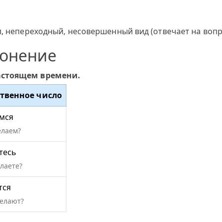
, непереходный, несовершенный вид (отвечает на вопро
лонение
астоящем времени.
твенное число
мся
елаем?
тесь
елаете?
тся
делают?