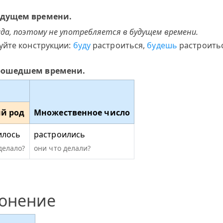
будущем времени.
да, поэтому не употребляется в будущем времени.
уйте конструкции:
буду
растроиться,
будешь
растроить
прошедшем времени.
й род
Множественное число
илось
растроились
делало?
они что делали?
лонение