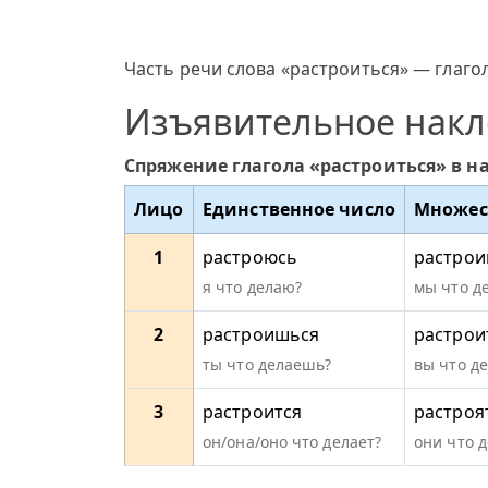
Часть речи слова «растроиться» — глагол
Изъявительное нак
Спряжение глагола «растроиться» в н
Лицо
Единственное число
Множес
1
растроюсь
растрои
я что делаю?
мы что д
2
растроишься
растрои
ты что делаешь?
вы что д
3
растроится
растроя
он/она/оно что делает?
они что 