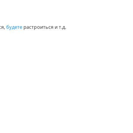
ся,
будете
растроиться и т.д.