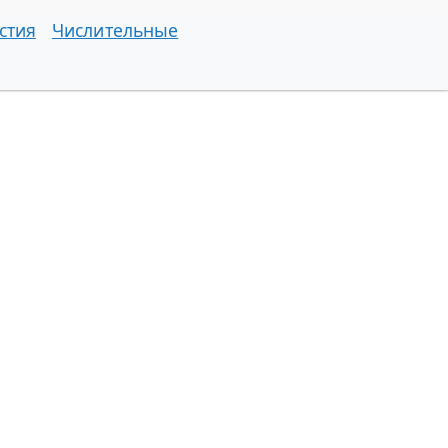
стия
Числительные