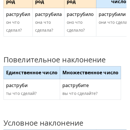
род
род
род
число
раструбил
раструбила
раструбило
раструбили
он что
она что
оно что
они что сделал
сделал?
сделала?
сделало?
Повелительное наклонение
Единственное число
Множественное число
раструби
раструбите
ты что сделай?
вы что сделайте?
Условное наклонение