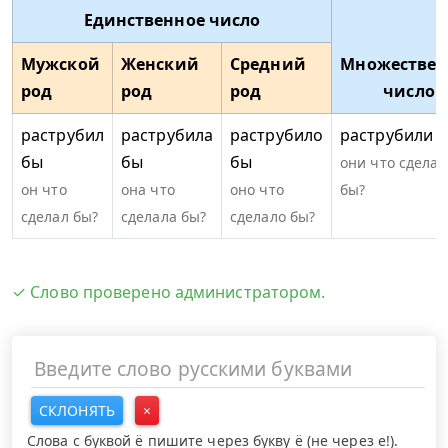
Единственное число
Мужской
Женский
Средний
Множествен
род
род
род
число
раструбил
раструбила
раструбило
раструбили 
бы
бы
бы
они что сделал
он что
она что
оно что
бы?
сделал бы?
сделала бы?
сделало бы?
✓ Слово проверено администратором.
СКЛОНЯТЬ
×
Слова с буквой ё пишите через букву ё (не через е!).