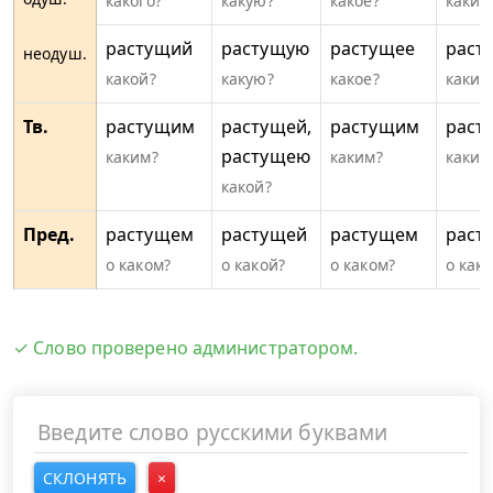
какого?
какую?
какое?
каких
растущий
растущую
растущее
раст
неодуш.
какой?
какую?
какое?
какие
Тв.
растущим
растущей,
растущим
раст
растущею
каким?
каким?
каким
какой?
Пред.
растущем
растущей
растущем
раст
о каком?
о какой?
о каком?
о каки
✓ Слово проверено администратором.
СКЛОНЯТЬ
×