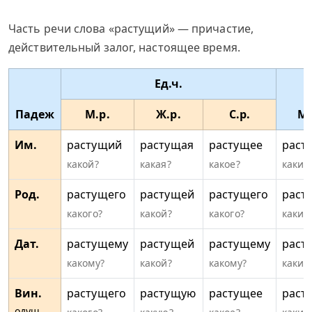
Часть речи слова «растущий» — причастие,
действительный залог, настоящее время.
Ед.ч.
Падеж
М.р.
Ж.р.
С.р.
Мн
Им.
растущий
растущая
растущее
раст
какой?
какая?
какое?
какие
Род.
растущего
растущей
растущего
раст
какого?
какой?
какого?
каких
Дат.
растущему
растущей
растущему
раст
какому?
какой?
какому?
каким
Вин.
растущего
растущую
растущее
раст
одуш.