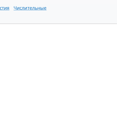
стия
Числительные