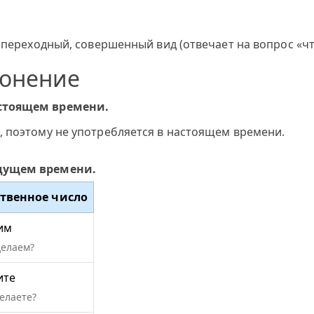
 переходный, совершенный вид (отвечает на вопрос «что
лонение
астоящем времени.
, поэтому не употребляется в настоящем времени.
удущем времени.
твенное число
им
делаем?
ите
елаете?