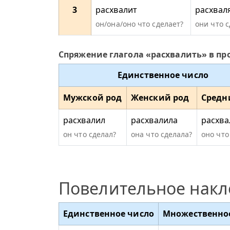
3
расхвалит
расхвал
он/она/оно что сделает?
они что 
Спряжение глагола «расхвалить» в п
Единственное число
Мужской род
Женский род
Средн
расхвалил
расхвалила
расхва
он что сделал?
она что сделала?
оно что
Повелительное нак
Единственное число
Множественно