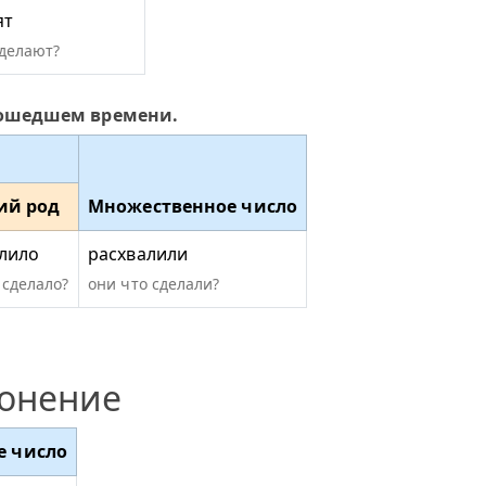
ят
сделают?
рошедшем времени.
ий род
Множественное число
лило
расхвалили
 сделало?
они что сделали?
лонение
е число