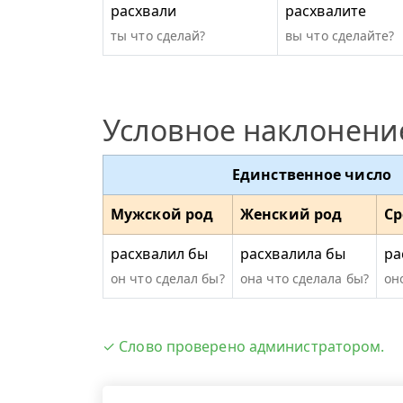
расхвали
расхвалите
ты что сделай?
вы что сделайте?
Условное наклонени
Единственное число
Мужской род
Женский род
Ср
расхвалил бы
расхвалила бы
ра
он что сделал бы?
она что сделала бы?
он
✓ Слово проверено администратором.