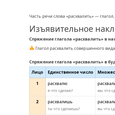
Часть речи слова «расхвалить» — глагол,
Изъявительное нак
Спряжение глагола «расхвалить» в н
⚠
Глагол расхвалить совершенного вида
Спряжение глагола «расхвалить» в б
Лицо
Единственное число
Множес
1
расхвалю
расхвал
я что сделаю?
мы что с
2
расхвалишь
расхвал
ты что сделаешь?
вы что сд