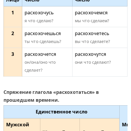
1
расхохочусь
расхохочемся
я что сделаю?
мы что сделаем?
2
расхохочешься
расхохочетесь
ты что сделаешь?
вы что сделаете?
3
расхохочется
расхохочутся
он/она/оно что
они что сделают?
сделает?
Спряжение глагола «расхохотаться» в
прошедшем времени.
Единственное число
Мужской
Мн