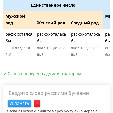
Единственное число
Мужской
Мн
род
Женский род
Средний род
расхохотался
расхохоталась
расхохоталось
рас
бы
бы
бы
бы
он что сделал
она что сделала
оно что сделало
они 
бы?
бы?
бы?
бы?
✓ Слово проверено администратором.
СКЛОНЯТЬ
×
Слова с буквой ё пишите через букву ё (не через е!).