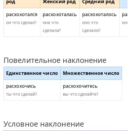
род
Женский род
Средний род
расхохотался
расхохоталась
расхохоталось
рас
он что сделал?
она что
оно что
они 
сделала?
сделало?
Повелительное наклонение
Единственное число
Множественное число
расхохочись
расхохочитесь
ты что сделай?
вы что сделайте?
Условное наклонение