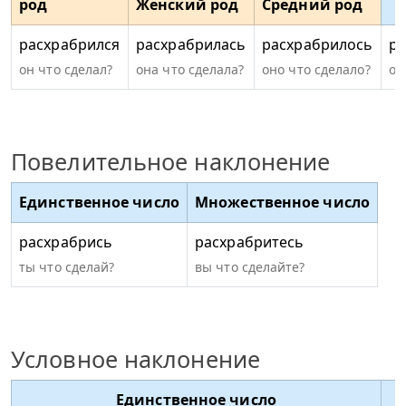
род
Женский род
Средний род
расхрабрился
расхрабрилась
расхрабрилось
ра
он что сделал?
она что сделала?
оно что сделало?
он
Повелительное наклонение
Единственное число
Множественное число
расхрабрись
расхрабритесь
ты что сделай?
вы что сделайте?
Условное наклонение
Единственное число