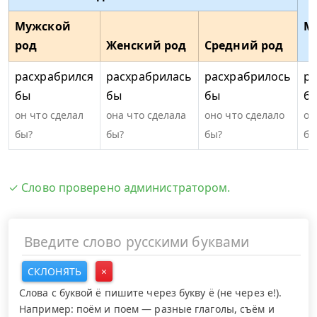
Мужской
М
род
Женский род
Средний род
расхрабрился
расхрабрилась
расхрабрилось
ра
бы
бы
бы
б
он что сделал
она что сделала
оно что сделало
он
бы?
бы?
бы?
бы
✓ Слово проверено администратором.
СКЛОНЯТЬ
×
Слова с буквой ё пишите через букву ё (не через е!).
Например: поём и поем — разные глаголы, съём и