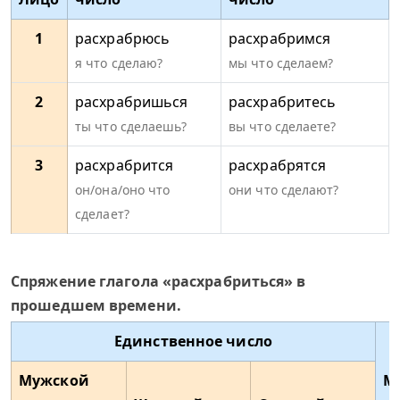
1
расхрабрюсь
расхрабримся
я что сделаю?
мы что сделаем?
2
расхрабришься
расхрабритесь
ты что сделаешь?
вы что сделаете?
3
расхрабрится
расхрабрятся
он/она/оно что
они что сделают?
сделает?
Спряжение глагола «расхрабриться» в
прошедшем времени.
Единственное число
Мужской
М