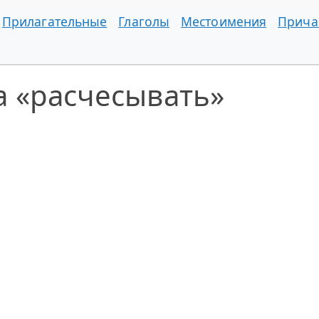
Прилагательные
Глаголы
Местоимения
Прича
а «расчесывать»