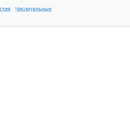
стия
Числительные