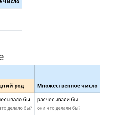
е число
е
дний род
Множественное число
чесывало бы
расчесывали бы
что делало бы?
они что делали бы?