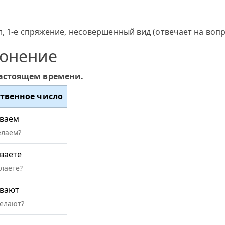
, 1-е спряжение, несовершенный вид (отвечает на вопр
лонение
настоящем времени.
твенное число
ваем
елаем?
ваете
елаете?
вают
делают?