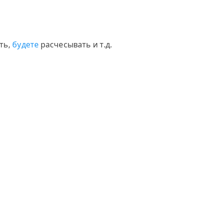
ть,
будете
расчесывать и т.д.