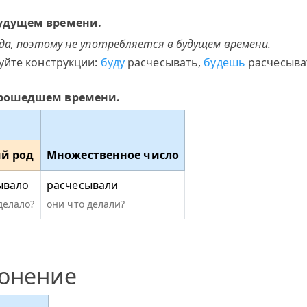
будущем времени.
да, поэтому не употребляется в будущем времени.
уйте конструкции:
буду
расчесывать,
будешь
расчесыва
прошедшем времени.
й род
Множественное число
ывало
расчесывали
делало?
они что делали?
лонение