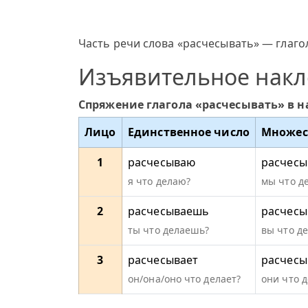
Часть речи слова «расчесывать» — глагол
Изъявительное нак
Спряжение глагола «расчесывать» в 
Лицо
Единственное число
Множес
1
расчесываю
расчесы
я что делаю?
мы что д
2
расчесываешь
расчесы
ты что делаешь?
вы что д
3
расчесывает
расчесы
он/она/оно что делает?
они что 