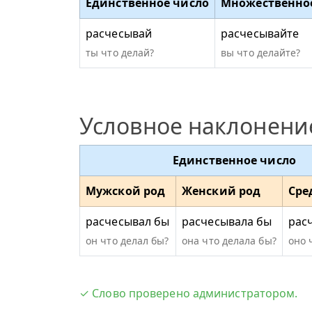
Единственное число
Множественно
расчесывай
расчесывайте
ты что делай?
вы что делайте?
Условное наклонени
Единственное число
Мужской род
Женский род
Сре
расчесывал бы
расчесывала бы
рас
он что делал бы?
она что делала бы?
оно 
✓ Слово проверено администратором.