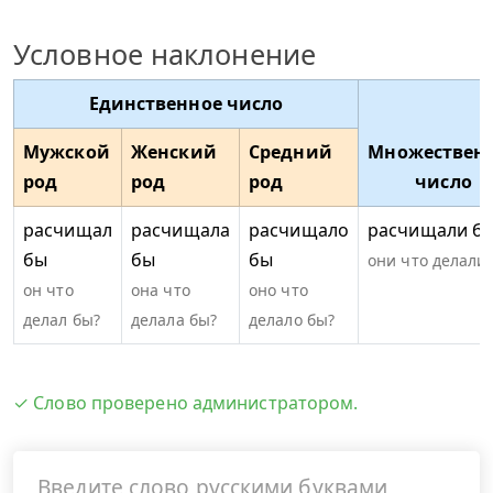
Условное наклонение
Единственное число
Мужской
Женский
Средний
Множествен
род
род
род
число
расчищал
расчищала
расчищало
расчищали б
бы
бы
бы
они что делали
он что
она что
оно что
делал бы?
делала бы?
делало бы?
✓ Слово проверено администратором.