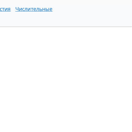
стия
Числительные