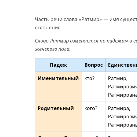
Часть речи слова «Ратмир» — имя сущес
склонение.
Слово Ратмир изменяется по падежам в е
женского пола.
Падеж
Вопрос
Единствен
Именительный
кто?
Ратмир,
Ратмирович
Ратмировн
Родительный
кого?
Ратмира,
Ратмирович
Ратмировн