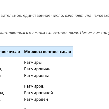
твительное, единственное число,
означает имя человек
динственном и во множественном числе. Помимо имени 
ное число
Множественное число
Ратмиры,
,
Ратмировичи,
а
Ратмировны
Ратмиров,
а,
Ратмировичей,
ы
Ратмировен