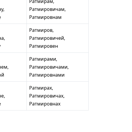
Ратмирам,
у,
Ратмировичам,
е
Ратмировнам
Ратмиров,
а,
Ратмировичей,
у
Ратмировен
Ратмирами,
чем,
Ратмировичами,
ой
Ратмировнами
Ратмирах,
е,
Ратмировичах,
е
Ратмировнах