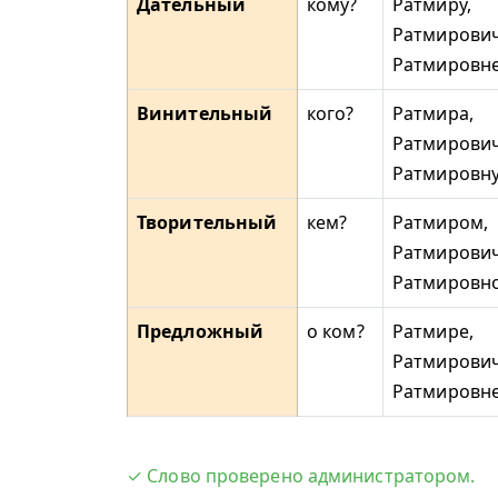
Дательный
кому?
Ратмиру,
Ратмирович
Ратмировн
Винительный
кого?
Ратмира,
Ратмирович
Ратмировн
Творительный
кем?
Ратмиром,
Ратмирови
Ратмировн
Предложный
о ком?
Ратмире,
Ратмирович
Ратмировн
✓ Слово проверено администратором.