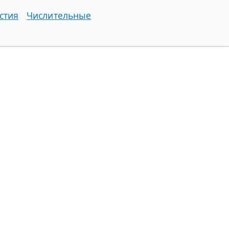
стия
Числительные