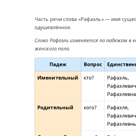
Часть речи слова «Рафаэль» — имя сущес
одушевлённое.
Слово Рафаэль изменяется по падежам в 
женского пола.
Падеж
Вопрос
Единствен
Именительный
кто?
Рафаэль,
Рафаэлевич
Рафаэлевна
Родительный
кого?
Рафаэля,
Рафаэлевич
Рафаэлевн