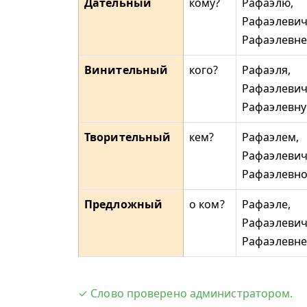
Дательный
кому?
Рафаэлю,
Рафаэлевич
Рафаэлевне
Винительный
кого?
Рафаэля,
Рафаэлевич
Рафаэлевну
Творительный
кем?
Рафаэлем,
Рафаэлевич
Рафаэлевн
Предложный
о ком?
Рафаэле,
Рафаэлевич
Рафаэлевне
✓ Слово проверено администратором.