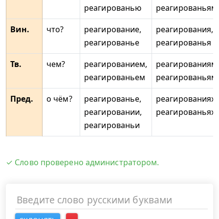
реагированью
реагированьям
Вин.
что?
реагирование,
реагирования,
реагированье
реагированья
Тв.
чем?
реагированием,
реагированиям
реагированьем
реагированьям
Пред.
о чём?
реагированье,
реагированиях,
реагировании,
реагированьях
реагированьи
✓ Слово проверено администратором.