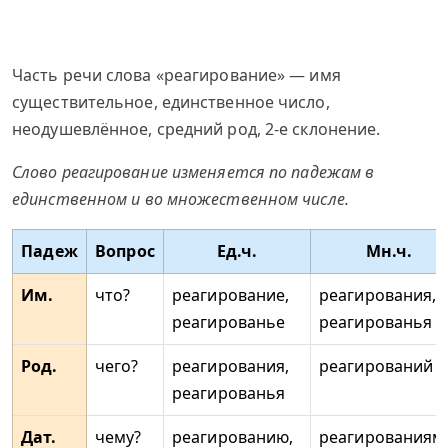
Часть речи слова «реагирование» — имя
существительное, единственное число,
неодушевлённое, средний род, 2-е склонение.
Слово реагирование изменяется по падежам в
единственном и во множественном числе.
Падеж
Вопрос
Ед.ч.
Мн.ч.
Им.
что?
реагирование,
реагирования,
реагированье
реагированья
Род.
чего?
реагирования,
реагирований
реагированья
Дат.
чему?
реагированию,
реагированиям