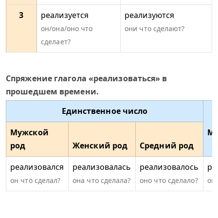
3
реализуется
реализуются
он/она/оно что
они что сделают?
сделает?
Спряжение глагола «реализоваться» в
прошедшем времени.
Единственное число
Мужской
Мн
род
Женский род
Средний род
реализовался
реализовалась
реализовалось
ре
он что сделал?
она что сделала?
оно что сделало?
он