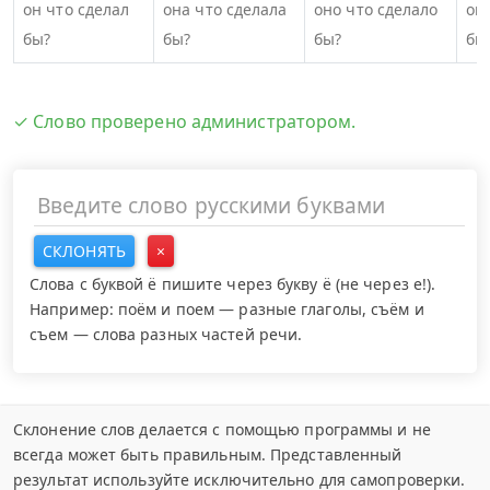
он что сделал
она что сделала
оно что сделало
он
бы?
бы?
бы?
бы
✓ Слово проверено администратором.
СКЛОНЯТЬ
×
Слова с буквой ё пишите через букву ё (не через е!).
Например: поём и поем — разные глаголы, съём и
съем — слова разных частей речи.
Склонение слов делается с помощью программы и не
всегда может быть правильным. Представленный
результат используйте исключительно для самопроверки.