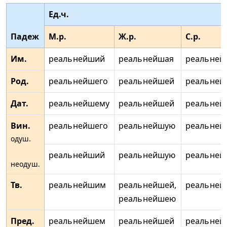
Ед.ч.
Падеж
М.р.
Ж.р.
С.р.
Им.
реальнейший
реальнейшая
реальней
Род.
реальнейшего
реальнейшей
реальней
Дат.
реальнейшему
реальнейшей
реальней
Вин.
реальнейшего
реальнейшую
реальней
одуш.
реальнейший
реальнейшую
реальней
неодуш.
Тв.
реальнейшим
реальнейшей,
реальне
реальнейшею
Пред.
реальнейшем
реальнейшей
реальней