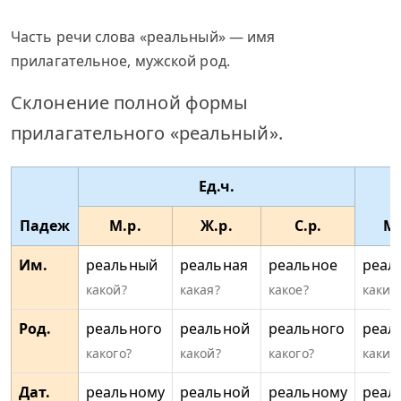
Часть речи слова «реальный» — имя
прилагательное, мужской род.
Склонение полной формы
прилагательного «реальный».
Ед.ч.
Падеж
М.р.
Ж.р.
С.р.
Мн
Им.
реальный
реальная
реальное
реал
какой?
какая?
какое?
какие
Род.
реального
реальной
реального
реал
какого?
какой?
какого?
каких
Дат.
реальному
реальной
реальному
реал