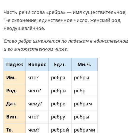
Часть речи слова «ребра» — имя существительное,
1-е склонение, единственное число, женский род,
неодушевлённое.
Слово ребра изменяется по падежам в единственном
и во множественном числе.
Падеж
Вопрос
Ед.ч.
Мн.ч.
Им.
что?
ребра
ребры
Род.
чего?
ребры
ребр
Дат.
чему?
ребре
ребрам
Вин.
что?
ребру
ребры
Тв.
чем?
реброй
ребрами