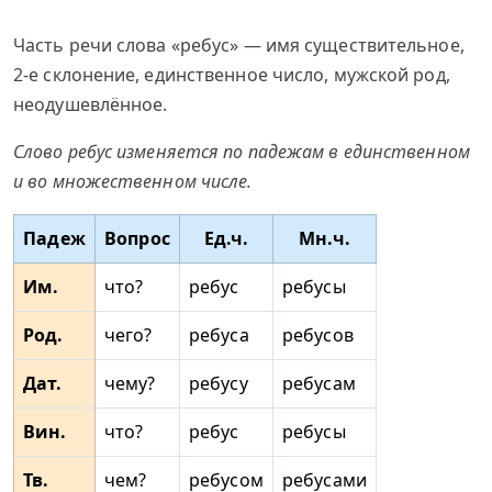
Часть речи слова «ребус» — имя существительное,
2-е склонение, единственное число, мужской род,
неодушевлённое.
Слово ребус изменяется по падежам в единственном
и во множественном числе.
Падеж
Вопрос
Ед.ч.
Мн.ч.
Им.
что?
ребус
ребусы
Род.
чего?
ребуса
ребусов
Дат.
чему?
ребусу
ребусам
Вин.
что?
ребус
ребусы
Тв.
чем?
ребусом
ребусами